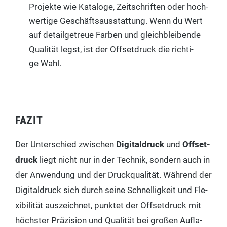
Pro­jek­te wie Kata­lo­ge, Zeit­schrif­ten oder hoch­
wer­ti­ge Geschäfts­aus­stat­tung. Wenn du Wert
auf detail­ge­treue Far­ben und gleich­blei­ben­de
Qua­li­tät legst, ist der Off­set­druck die rich­ti­
ge Wahl.
FAZIT
Der Unter­schied zwi­schen
Digi­tal­druck
und
Off­set­
druck
liegt nicht nur in der Tech­nik, son­dern auch in
der Anwen­dung und der Druck­qua­li­tät. Wäh­rend der
Digi­tal­druck sich durch sei­ne Schnel­lig­keit und Fle­
xi­bi­li­tät aus­zeich­net, punk­tet der Off­set­druck mit
höchs­ter Prä­zi­si­on und Qua­li­tät bei gro­ßen Auf­la­