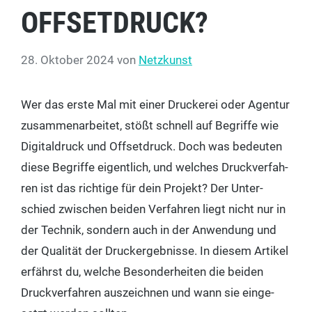
OFFSETDRUCK?
28. Oktober 2024
von
Netzkunst
Wer das ers­te Mal mit einer Dru­cke­rei oder Agen­tur
zusam­men­ar­bei­tet, stößt schnell auf Begrif­fe wie
Digi­tal­druck und Off­set­druck. Doch was bedeu­ten
die­se Begrif­fe eigent­lich, und wel­ches Druck­ver­fah­
ren ist das rich­ti­ge für dein Pro­jekt? Der Unter­
schied zwi­schen bei­den Ver­fah­ren liegt nicht nur in
der Tech­nik, son­dern auch in der Anwen­dung und
der Qua­li­tät der Druck­ergeb­nis­se. In die­sem Arti­kel
erfährst du, wel­che Beson­der­hei­ten die bei­den
Druck­ver­fah­ren aus­zeich­nen und wann sie ein­ge­