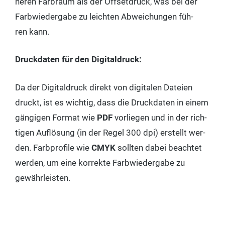
ne­ren Farb­raum als der Off­set­druck, was bei der
Farb­wie­der­ga­be zu leich­ten Abwei­chun­gen füh­
ren kann.
Druck­da­ten für den Digitaldruck:
Da der Digi­tal­druck direkt von digi­ta­len Datei­en
druckt, ist es wich­tig, dass die Druck­da­ten in einem
gän­gi­gen For­mat wie
PDF
vor­lie­gen und in der rich­
ti­gen Auf­lö­sung (in der Regel 300 dpi) erstellt wer­
den. Farb­pro­fi­le wie
CMYK
soll­ten dabei beach­tet
wer­den, um eine kor­rek­te Farb­wie­der­ga­be zu
gewährleisten.