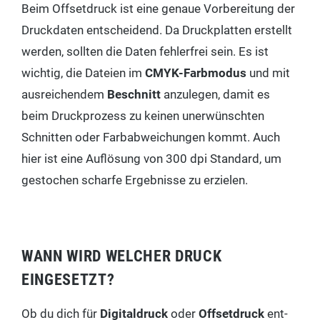
Beim Off­set­druck ist eine genaue Vor­be­rei­tung der
Druck­da­ten ent­schei­dend. Da Druck­plat­ten erstellt
wer­den, soll­ten die Daten feh­ler­frei sein. Es ist
wich­tig, die Datei­en im
CMYK-Farb­mo­dus
und mit
aus­rei­chen­dem
Beschnitt
anzu­le­gen, damit es
beim Druck­pro­zess zu kei­nen uner­wünsch­ten
Schnit­ten oder Farb­ab­wei­chun­gen kommt. Auch
hier ist eine Auf­lö­sung von 300 dpi Stan­dard, um
gesto­chen schar­fe Ergeb­nis­se zu erzielen.
WANN WIRD WELCHER DRUCK
EINGESETZT?
Ob du dich für
Digi­tal­druck
oder
Off­set­druck
ent­