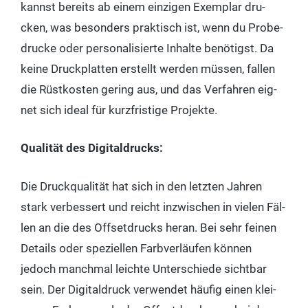
kannst bereits ab einem ein­zi­gen Exem­plar dru­
cken, was beson­ders prak­tisch ist, wenn du Pro­be­
dru­cke oder per­so­na­li­sier­te Inhal­te benö­tigst. Da
kei­ne Druck­plat­ten erstellt wer­den müs­sen, fal­len
die Rüst­kos­ten gering aus, und das Ver­fah­ren eig­
net sich ide­al für kurz­fris­ti­ge Projekte.
Qua­li­tät des Digitaldrucks:
Die Druck­qua­li­tät hat sich in den letz­ten Jah­ren
stark ver­bes­sert und reicht inzwi­schen in vie­len Fäl­
len an die des Off­set­drucks her­an. Bei sehr fei­nen
Details oder spe­zi­el­len Farb­ver­läu­fen kön­nen
jedoch manch­mal leich­te Unter­schie­de sicht­bar
sein. Der Digi­tal­druck ver­wen­det häu­fig einen klei­