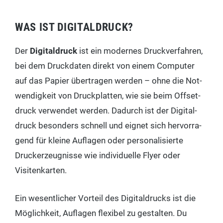
WAS IST DIGITALDRUCK?
Der
Digi­tal­druck
ist ein moder­nes Druck­ver­fah­ren,
bei dem Druck­da­ten direkt von einem Com­pu­ter
auf das Papier über­tra­gen wer­den – ohne die Not­
wen­dig­keit von Druck­plat­ten, wie sie beim Off­set­
druck ver­wen­det wer­den. Dadurch ist der Digi­tal­
druck beson­ders schnell und eig­net sich her­vor­ra­
gend für klei­ne Auf­la­gen oder per­so­na­li­sier­te
Druckerzeug­nis­se wie indi­vi­du­el­le Fly­er oder
Visitenkarten.
Ein wesent­li­cher Vor­teil des Digi­tal­drucks ist die
Mög­lich­keit, Auf­la­gen fle­xi­bel zu gestal­ten. Du