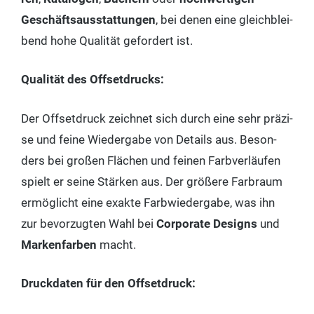
Geschäfts­aus­stat­tun­gen
, bei denen eine gleich­blei­
bend hohe Qua­li­tät gefor­dert ist.
Qua­li­tät des Offsetdrucks:
Der Off­set­druck zeich­net sich durch eine sehr prä­zi­
se und fei­ne Wie­der­ga­be von Details aus. Beson­
ders bei gro­ßen Flä­chen und fei­nen Farb­ver­läu­fen
spielt er sei­ne Stär­ken aus. Der grö­ße­re Farb­raum
ermög­licht eine exak­te Farb­wie­der­ga­be, was ihn
zur bevor­zug­ten Wahl bei
Cor­po­ra­te Designs
und
Mar­ken­far­ben
macht.
Druck­da­ten für den Offsetdruck: