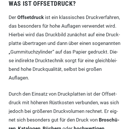
WAS IST OFFSETDRUCK?
Der
Off­set­druck
ist ein klas­si­sches Druck­ver­fah­ren,
das beson­ders für hohe Auf­la­gen ver­wen­det wird.
Hier­bei wird das Druck­bild zunächst auf eine Druck­
plat­te über­tra­gen und dann über einen soge­nann­ten
„Gum­mi­tuch­zy­lin­der“ auf das Papier gedruckt. Die­
se indi­rek­te Druck­tech­nik sorgt für eine gleich­blei­
bend hohe Druck­qua­li­tät, selbst bei gro­ßen
Auflagen.
Durch den Ein­satz von Druck­plat­ten ist der Off­set­
druck mit höhe­ren Rüst­kos­ten ver­bun­den, was sich
jedoch bei grö­ße­ren Druck­vo­lu­men rech­net. Er eig­
net sich beson­ders gut für den Druck von
Bro­schü­
ren
,
Kata­lo­gen
,
Büchern
oder
hoch­wer­ti­gen