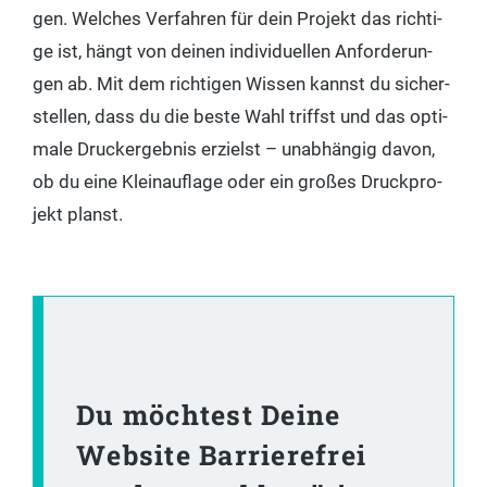
gen. Wel­ches Ver­fah­ren für dein Pro­jekt das rich­ti­
ge ist, hängt von dei­nen indi­vi­du­el­len Anfor­de­run­
gen ab. Mit dem rich­ti­gen Wis­sen kannst du sicher­
stel­len, dass du die bes­te Wahl triffst und das opti­
ma­le Druck­ergeb­nis erzielst – unab­hän­gig davon,
ob du eine Klein­auf­la­ge oder ein gro­ßes Druck­pro­
jekt planst.
Du möchtest Deine
Website Barrierefrei