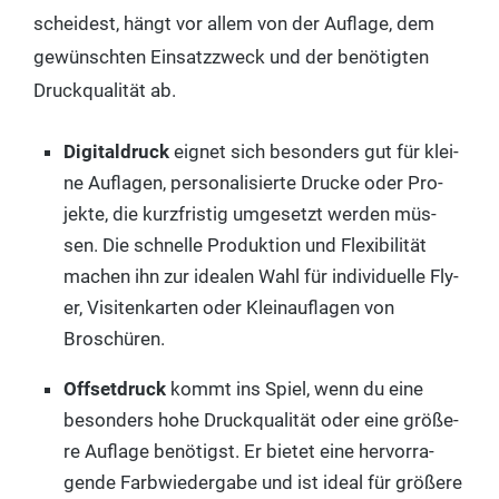
schei­dest, hängt vor allem von der Auf­la­ge, dem
gewünsch­ten Ein­satz­zweck und der benö­tig­ten
Druck­qua­li­tät ab.
Digi­tal­druck
eig­net sich beson­ders gut für klei­
ne Auf­la­gen, per­so­na­li­sier­te Dru­cke oder Pro­
jek­te, die kurz­fris­tig umge­setzt wer­den müs­
sen. Die schnel­le Pro­duk­ti­on und Fle­xi­bi­li­tät
machen ihn zur idea­len Wahl für indi­vi­du­el­le Fly­
er, Visi­ten­kar­ten oder Klein­auf­la­gen von
Broschüren.
Off­set­druck
kommt ins Spiel, wenn du eine
beson­ders hohe Druck­qua­li­tät oder eine grö­ße­
re Auf­la­ge benö­tigst. Er bie­tet eine her­vor­ra­
gen­de Farb­wie­der­ga­be und ist ide­al für grö­ße­re