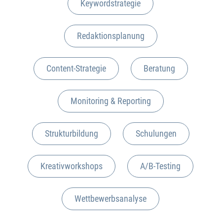
Key­word­stra­te­gie
Redak­ti­ons­pla­nung
Con­tent-Stra­te­gie
Bera­tung
Moni­to­ring & Reporting
Struk­tur­bil­dung
Schu­lun­gen
Krea­tiv­work­shops
A/B-Test­ing
Wett­be­werbs­ana­ly­se