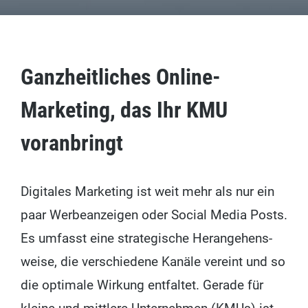
Ganzheitliches Online-
Marketing, das Ihr KMU
voranbringt
Digi­ta­les Mar­ke­ting ist weit mehr als nur ein
paar Wer­be­an­zei­gen oder Social Media Posts.
Es umfasst eine stra­te­gi­sche Her­an­ge­hens­
wei­se, die ver­schie­de­ne Kanä­le ver­eint und so
die opti­ma­le Wir­kung ent­fal­tet. Gera­de für