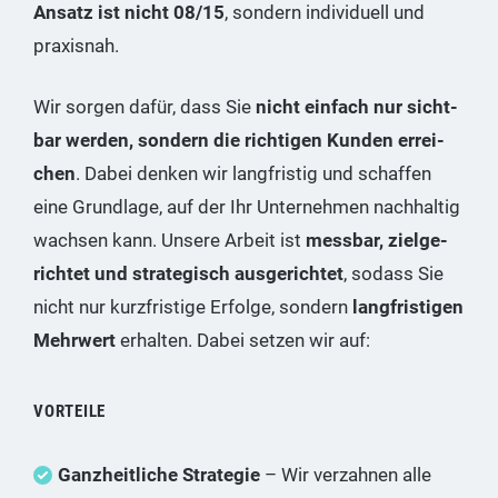
Ansatz ist nicht 08/15
, son­dern indi­vi­du­ell und
praxisnah.
Wir sor­gen dafür, dass Sie
nicht ein­fach nur sicht­
bar wer­den, son­dern die rich­ti­gen Kun­den errei­
chen
. Dabei den­ken wir lang­fris­tig und schaf­fen
eine Grund­la­ge, auf der Ihr Unter­neh­men nach­hal­tig
wach­sen kann. Unse­re Arbeit ist
mess­bar, ziel­ge­
rich­tet und stra­te­gisch aus­ge­rich­tet
, sodass Sie
nicht nur kurz­fris­ti­ge Erfol­ge, son­dern
lang­fris­ti­gen
Mehr­wert
erhal­ten. Dabei set­zen wir auf:
VORTEILE
Ganz­heit­li­che Stra­te­gie
– Wir ver­zah­nen alle