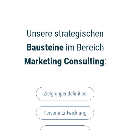
Unsere strategischen
Bausteine
im Bereich
Marketing Consulting
:
Ziel­grup­pen­de­fi­ni­ti­on
Per­so­na-Ent­wick­lung