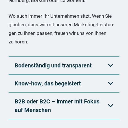
Nürn­berg, Bor­kum oder La Gomera.
Wo auch immer Ihr Unter­neh­men sitzt. Wenn Sie
glau­ben, dass wir mit unse­ren Mar­ke­ting-Leis­tun­
gen zu Ihnen pas­sen, freu­en wir uns von Ihnen
zu hören.
Bodenständig und transparent
Know-how, das begeistert
B2B oder B2C – immer mit Fokus
auf Menschen