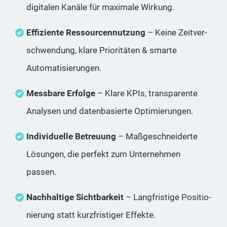
digi­ta­len Kanä­le für maxi­ma­le Wirkung.
Effi­zi­en­te Res­sour­cen­nut­zung
– Kei­ne Zeit­ver­
schwen­dung, kla­re Prio­ri­tä­ten & smar­te
Automatisierungen.
Mess­ba­re Erfol­ge
– Kla­re KPIs, trans­pa­ren­te
Ana­ly­sen und daten­ba­sier­te Optimierungen.
Indi­vi­du­el­le Betreu­ung
– Maß­ge­schnei­der­te
Lösun­gen, die per­fekt zum Unter­neh­men
passen.
Nach­hal­ti­ge Sicht­bar­keit
– Lang­fris­ti­ge Posi­tio­
nie­rung statt kurz­fris­ti­ger Effekte.