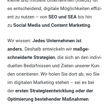
klei­ne und mitt­le­re Unter­neh­men (KMUs) ist
es ent­schei­dend, digi­ta­le Mög­lich­kei­ten effi­zi­
ent zu nut­zen – von
SEO und SEA
bis hin
zu
Social Media und Con­tent Mar­ke­ting
.
Wir wis­sen:
Jedes Unter­neh­men ist
anders.
Des­halb ent­wi­ckeln wir
maß­ge­
schnei­der­te Stra­te­gien
, die sich an den indi­vi­
du­el­len Bedürf­nis­sen und Zie­len unse­rer Kun­
den ori­en­tie­ren. Wir holen Sie dort ab, wo Sie
im digi­ta­len Mar­ke­ting ste­hen – sei es bei
der
ers­ten Stra­te­gie­ent­wick­lung oder der
Opti­mie­rung bestehen­der Maß­nah­men
.