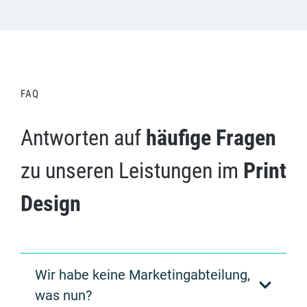
FAQ
Ant­wor­ten auf
häu­fi­ge Fra­gen
zu unse­ren Leis­tun­gen im
Print
Design
Wir habe keine Marketingabteilung,
was nun?