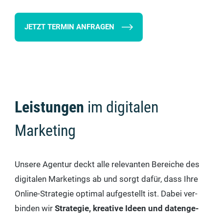
JETZT TERMIN ANFRAGEN
Leistungen
im digitalen
Marketing
Unse­re Agen­tur deckt alle rele­van­ten Berei­che des
digi­ta­len Mar­ke­tings ab und sorgt dafür, dass Ihre
Online-Stra­te­gie opti­mal auf­ge­stellt ist. Dabei ver­
bin­den wir
Stra­te­gie, krea­ti­ve Ideen und daten­ge­