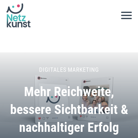
Zum
Inhalt
springen
DIGI­TA­LES MARKETING
Mehr Reichweite,
bessere Sichtbarkeit &
nachhaltiger Erfolg