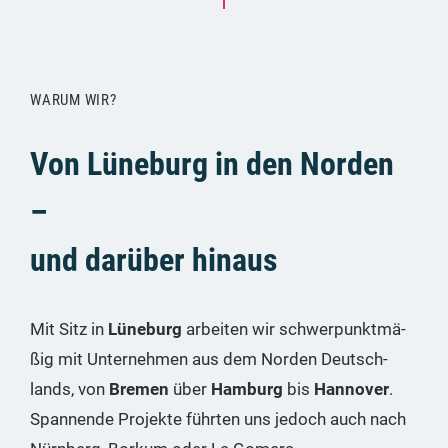
WARUM WIR?
Von Lüneburg in den Norden
–
und darüber hinaus
Mit Sitz in
Lüne­burg
arbei­ten wir schwer­punkt­mä­
ßig mit Unter­neh­men aus dem Nor­den Deutsch­
lands, von
Bre­men
über
Ham­burg
bis
Han­no­ver
.
Span­nen­de Pro­jek­te führ­ten uns jedoch auch nach